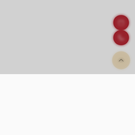
Höckernase
Ein Nasenhöcker ist ein bogenförmig 